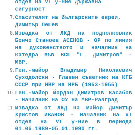
отдел на VI у-ние Държавна
сигурност
Спасителят на българските евреи,
Димитър Пешев
Извадка от ЛКД на подполковник
Бончо Станоев АСЕНОВ - ОР по линия
на духовенството и началник на
катедра във ВСШ "Г. Димитров" -
МВР.
Ген.-майор Владимир Николаевич
Суходолски - Главен съветник на КГБ
СССР при МВР на НРБ (1953-1955)
Ген.-майор Йордан Димитров Касабов
- Началник на ОУ на МВР-Разград
Извадка от ЛКД на майор Димитър
Христов ИВАНОВ - Началник на VI
отдел на VI у-ние в периода
01.06.1989-05.01.1990 гг.