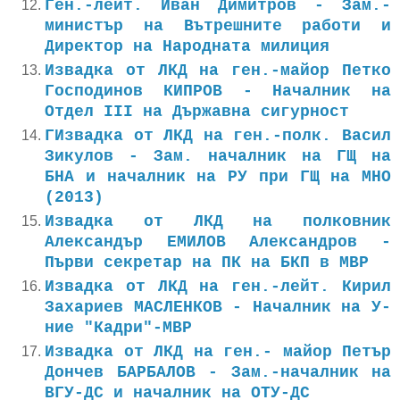
Ген.-лейт. Иван Димитров - Зам.-
министър на Вътрешните работи и
Директор на Народната милиция
Извадка от ЛКД на ген.-майор Петко
Господинов КИПРОВ - Началник на
Отдел III на Държавна сигурност
ГИзвадка от ЛКД на ген.-полк. Васил
Зикулов - Зам. началник на ГЩ на
БНА и началник на РУ при ГЩ на МНО
(2013)
Извадка от ЛКД на полковник
Александър ЕМИЛОВ Александров -
Първи секретар на ПК на БКП в МВР
Извадка от ЛКД на ген.-лейт. Кирил
Захариев МАСЛЕНКОВ - Началник на У-
ние "Кадри"-МВР
Извадка от ЛКД на ген.- майор Петър
Дончев БАРБАЛОВ - Зам.-началник на
ВГУ-ДС и началник на ОТУ-ДС