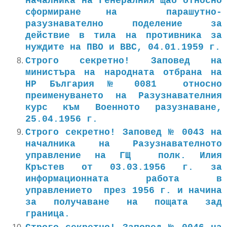
началника на Генералния щаб относно
сформиране на парашутно-
разузнавателно поделение за
действие в тила на противника за
нуждите на ПВО и ВВС, 04.01.1959 г.
Строго секретно! Заповед на
министъра на народната отбрана на
НР България № 0081 относно
преименуването на Разузнавателния
курс към Военното разузнаване,
25.04.1956 г.
Строго секретно! Заповед № 0043 на
началника на Разузнавателното
управление на ГЩ полк. Илия
Кръстев от 03.03.1956 г. за
информационната работа в
управлението през 1956 г. и начина
за получаване на пощата зад
граница.