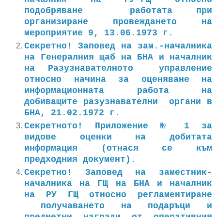
подобряване работата при
организиране провеждането на
мероприятие 9, 13.06.1973 г.
Секретно! Заповед на зам.-началника
на Генералния щаб на БНА и началник
на Разузнавателното управление
относно начина за оценяване на
информационната работа на
добиващите разузнавателни органи в
БНА, 21.02.1972 г.
Секретното! Приложение № 1 за
видове оценки на добитата
информация (отнася се към
предходния документ).
Секретно! Заповед на заместник-
началника на ГЩ на БНА и началник
на РУ ГЩ относно регламентиране
получаването на подаръци и
предметни награди от оперативния