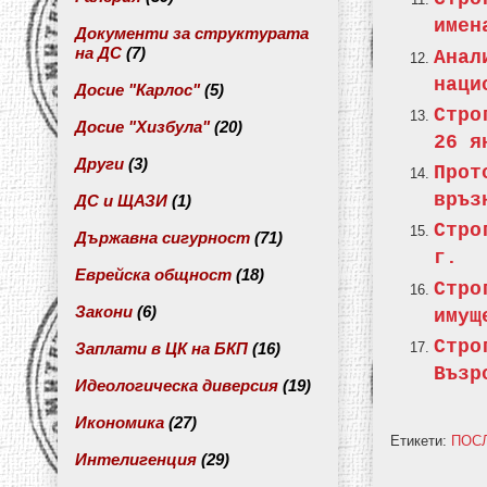
имен
Документи за структурата
на ДС
(7)
Анал
наци
Досие "Карлос"
(5)
Стро
Досие "Хизбула"
(20)
26 я
Други
(3)
Прот
връз
ДС и ЩАЗИ
(1)
Стро
Държавна сигурност
(71)
г.
Еврейска общност
(18)
Стр
Закони
(6)
имущ
Стр
Заплати в ЦК на БКП
(16)
Възр
Идеологическа диверсия
(19)
Икономика
(27)
Етикети:
ПОС
Интелигенция
(29)