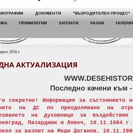
БИОГРАФИИ
ДОКУМЕНТИ
"ВЪЗРОДИТЕЛЕН ПРОЦЕС"
ИКА
ПРИВИЛЕГИИ
ЗАПЛАТИ
РАЗНИ
ГАЛЕРИ
прил 2016 г.
ДНА АКТУАЛИЗАЦИЯ
WWW.DESEHISTOR
Последно качени към 
го секретно! Информация за състоянието н
аните на ДС по преодоляване на отри
олзването на духовници за въздействие
оевград, Пазарджик и Ловеч, 10.11.1084 г.
окол за разпит на Меди Доганов, 10.11.198