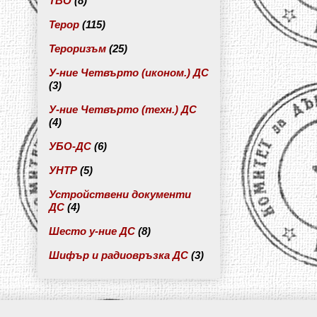
ТВО
(8)
Терор
(115)
Тероризъм
(25)
У-ние Четвърто (иконом.) ДС
(3)
У-ние Четвърто (техн.) ДС
(4)
УБО-ДС
(6)
УНТР
(5)
Устройствени документи
ДС
(4)
Шесто у-ние ДС
(8)
Шифър и радиовръзка ДС
(3)