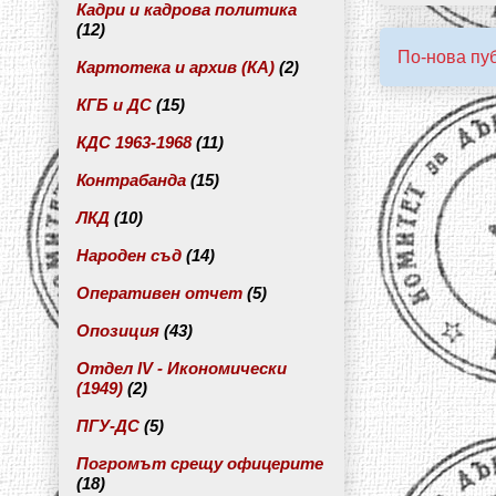
Кадри и кадрова политика
(12)
По-нова пу
Картотека и архив (КА)
(2)
КГБ и ДС
(15)
КДС 1963-1968
(11)
Контрабанда
(15)
ЛКД
(10)
Народен съд
(14)
Оперативен отчет
(5)
Опозиция
(43)
Отдел IV - Икономически
(1949)
(2)
ПГУ-ДС
(5)
Погромът срещу офицерите
(18)