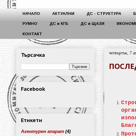
НАЧАЛО
АКТУАЛНИ
ДС - СТРУКТУРА
РУМНО
ДС и КГБ
ДС и ЩАЗИ
ИКОНОМ
КОНТАКТ
четвъртък, 7 а
Търсачка
ПОСЛЕ
Facebook
Стро
орг
изп
Етикети
Благ
Агентурен апарат
(4)
Прот