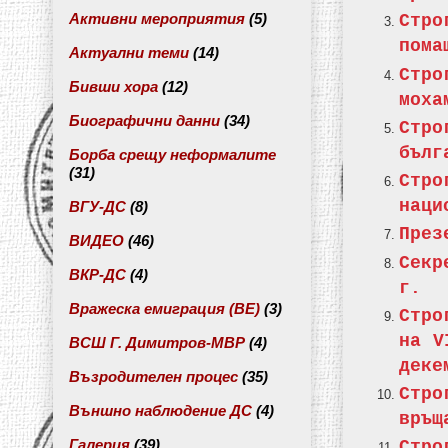
Активни мероприятия
(5)
Стро
пома
Актуални теми
(14)
Стро
Бивши хора
(12)
моха
Биографични данни
(34)
Стро
бълг
Борба срещу неформалите
(31)
Стр
наци
ВГУ-ДС
(8)
През
ВИДЕО
(46)
Секр
ВКР-ДС
(4)
г.
Вражеска емиграция (ВЕ)
(3)
Стро
на V
ВСШ Г. Димитров-МВР
(4)
деке
Възродителен процес
(35)
Стр
Външно наблюдение ДС
(4)
връщ
Галерия
(39)
Стро