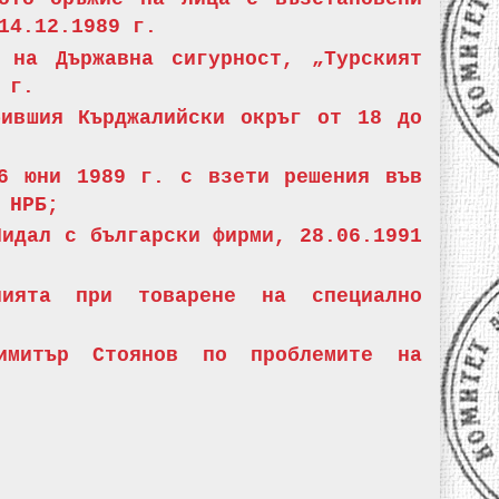
14.12.1989 г.
 на Държавна сигурност, „Турският
 г.
бившия Кърджалийски окръг от 18 до
6 юни 1989 г. с взети решения във
 НРБ;
Нидал с български фирми, 28.06.1991
нията при товарене на специално
имитър Стоянов по проблемите на