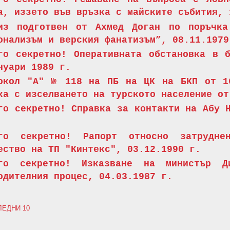
а, иззето във връзка с майските събития, 
из подготвен от Ахмед Доган по поръчка
онализъм и верския фанатизъм”, 08.11.1979
го секретно! Оперативната обстановка в 
нуари 1989 г.
окол "А" № 118 на ПБ на ЦК на БКП от 1
ка с изселването на турското население от
го секретно! Справка за контакти на Абу 
ого секретно! Рапорт относно затрудне
ество на ТП "Кинтекс", 03.12.1990 г.
ого секретно! Изказване на министър Д
одителния процес, 04.03.1987 г.
ЛЕДНИ 10