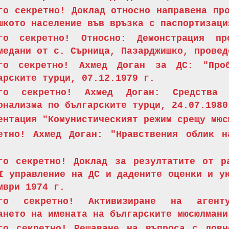
го секретно! Доклад относно направена пр
шкото население във връзка с паспортизаци
го секретно! Относно: Демонстрация пр
медани от с. Сърница, Пазарджишко, прове
го секретно! Ахмед Доган за ДС: "Про
арските турци, 07.12.1979 г.
ого секретно! Ахмед Доган: Средства
онализма по българските турци, 24.07.1980
ентация "Комунистическият режим срещу мюс
етно! Ахмед Доган: "Нравствения облик н
го секретно! Доклад за резултатите от р
І управление на ДС и дадените оценки и у
мври 1974 г.
ого секретно! Активизиране на агенту
ането на имената на българските мюсюлмани
го секретно! Решаване на въпроса с ловн