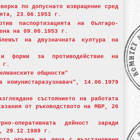
оверка по допуснато извращение сред
ята, 23.06.1953 г.
отив паспортизацията на българо-
дена на 09.06.1953 г.
блемът на двузначната култура на
 и форми за противодействие на
 г.
юлманските общности"
а комунистаразузнавач", 14.06.1979
азглеждане състоянието на работата
казания от ръководството на МВР, 26
рно-оперативната дейност заради
, 29.12.1989 г.
ото оръжие на лица с възстановени