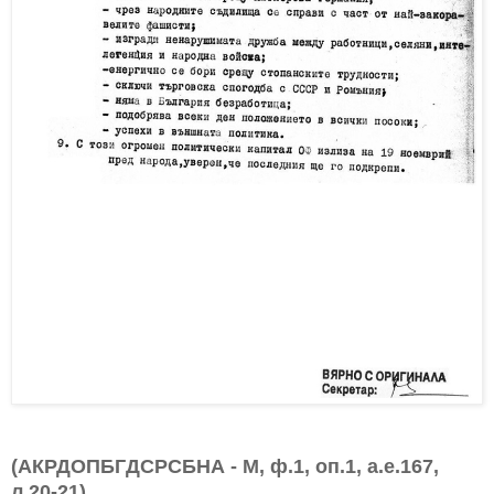
(АКРДОПБГДСРСБНА - М, ф.1, оп.1, а.е.167,
л.20-21)