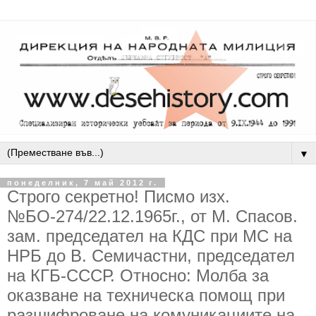
▼
понеделник, 7 май 2012 г.
Строго секретно! Писмо изх.
№БО-274/22.12.1965г., от М. Спасов.
зам. председател на КДС при МС на
НРБ до В. Семичастни, председател
на КГБ-СССР. Относно: Молба за
оказване на техническа помощ при
разшифроване на комуникациите на