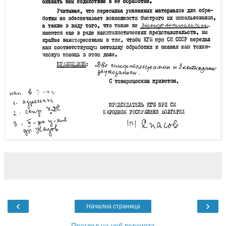
‹
›
Начална страница
Преглед на уеб версията