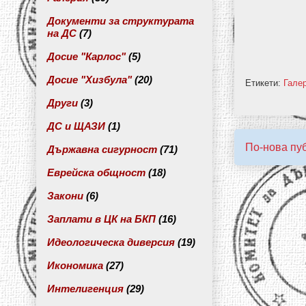
Документи за структурата
на ДС
(7)
Досие "Карлос"
(5)
Досие "Хизбула"
(20)
Етикети:
Гале
Други
(3)
ДС и ЩАЗИ
(1)
По-нова пу
Държавна сигурност
(71)
Еврейска общност
(18)
Закони
(6)
Заплати в ЦК на БКП
(16)
Идеологическа диверсия
(19)
Икономика
(27)
Интелигенция
(29)