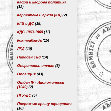
Кадри и кадрова политика
(12)
Картотека и архив (КА)
(2)
КГБ и ДС
(15)
КДС 1963-1968
(11)
Контрабанда
(15)
ЛКД
(10)
Народен съд
(14)
Оперативен отчет
(5)
Опозиция
(43)
Отдел IV - Икономически
(1949)
(2)
ПГУ-ДС
(5)
Погромът срещу офицерите
(18)