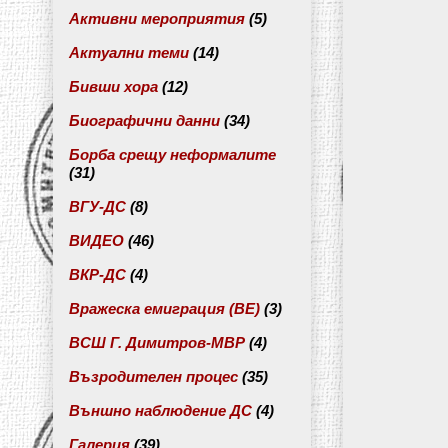
Активни мероприятия
(5)
Актуални теми
(14)
Бивши хора
(12)
Биографични данни
(34)
Борба срещу неформалите
(31)
ВГУ-ДС
(8)
ВИДЕО
(46)
ВКР-ДС
(4)
Вражеска емиграция (ВЕ)
(3)
ВСШ Г. Димитров-МВР
(4)
Възродителен процес
(35)
Външно наблюдение ДС
(4)
Галерия
(39)