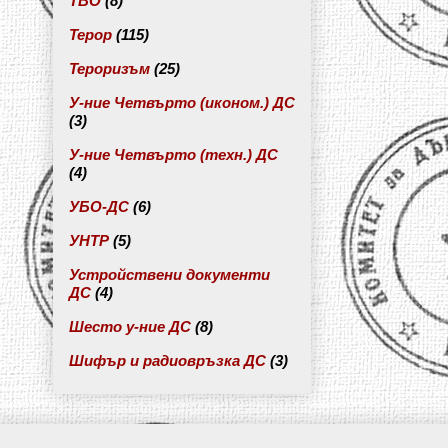
ТВО
(8)
Терор
(115)
Тероризъм
(25)
У-ние Четвърто (иконом.) ДС
(3)
У-ние Четвърто (техн.) ДС
(4)
УБО-ДС
(6)
УНТР
(5)
Устройствени документи
ДС
(4)
Шесто у-ние ДС
(8)
Шифър и радиовръзка ДС
(3)