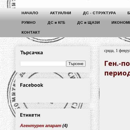
НАЧАЛО
АКТУАЛНИ
ДС - СТРУКТУРА
РУМНО
ДС и КГБ
ДС и ЩАЗИ
ИКОНОМ
КОНТАКТ
сряда, 1 февру
Търсачка
Ген.-п
периода
Facebook
Етикети
Агентурен апарат
(4)